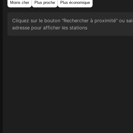
Moins cher
Plus proche
Plus économique
Cliquez sur le bouton "Rechercher à proximité" ou sais
adresse pour afficher les stations
Pri
Gazo
SP9
E10