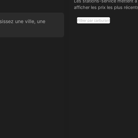
Les stations-service mettent à 
afficher les prix les plus réce
Filtrer par carburant
issez une ville, une
x des carburants
le
5